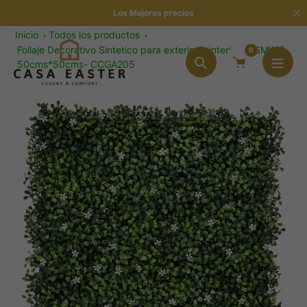
saltar
Los Mejores precios
al
Inicio
Todos los productos
contenido
Follaje Decorativo Sintetico para exterior y interior JASMINE
0
50cms*50cms- CCGA205
Búsqueda