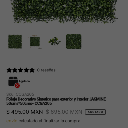
0 reseñas
Agotado
Sku:
CCGA205
Follaje Decorativo Sintetico para exterior y interior JASMINE
50cms*50cms- CCGA205
Precio
$ 495.00 MXN
Precio
$ 695.00 MXN
AGOTADO
de
regular
envío
calculado al finalizar la compra.
venta