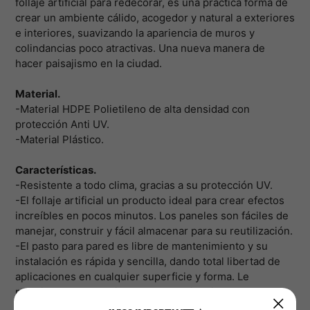
follaje artificial para redecorar, es una practica forma de
crear un ambiente cálido, acogedor y natural a exteriores
e interiores, suavizando la apariencia de muros y
colindancias poco atractivas. Una nueva manera de
hacer paisajismo en la ciudad.
Material.
-Material HDPE Polietileno de alta densidad con
protección Anti UV.
-Material Plástico.
Características.
-Resistente a todo clima, gracias a su protección UV.
-El follaje artificial un producto ideal para crear efectos
increíbles en pocos
minutos. Los paneles son fáciles de
manejar, construir y fácil almacenar para su reutilización.
-El pasto para pared es libre de mantenimiento y su
instalación es rápida y sencilla, dando total libertad de
aplicaciones en cualquier superficie y forma. Le
permiten lograr ambientes con apariencia natural, que a
todo mundo agrada.