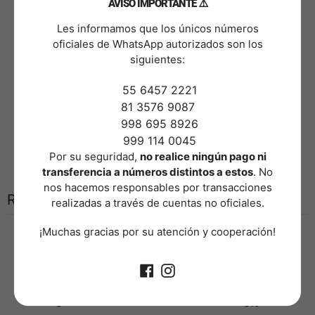
AVISO IMPORTANTE ⚠️
Mantenimiento & Cuidados.
​Les informamos que los únicos números
-Ya que al ser un producto de polipropileno plástico para
oficiales de WhatsApp autorizados son los
exteriores su mantenimiento es muy sencillo, solo se
siguientes:
puede limpiar con un paño húmedo o regando un poco
​ 55 6457 2221
de agua en este para quitar el exceso de polvo.
81 3576 9087
Medidas.
​ 998 695 8926
Largo: 50cm.
​ 999 114 0045
Ancho: 50cm.
​Por su seguridad,
no realice ningún pago ni
transferencia a números distintos a estos
. No
nos hacemos responsables por transacciones
Reseñas de clientes
realizadas a través de cuentas no oficiales.
​¡Muchas gracias por su atención y cooperación!
0
/ 5
0 reseñas
5
0
%