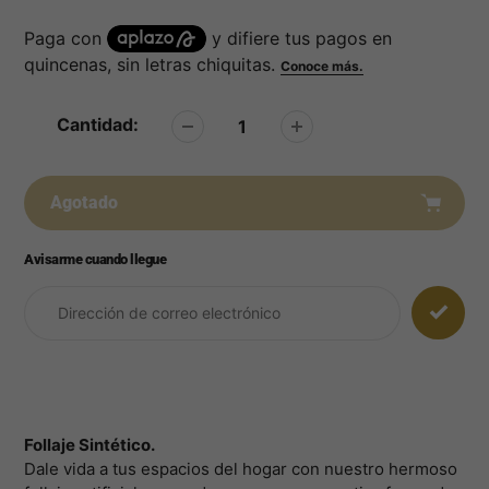
Cantidad:
Agotado
Avisarme cuando llegue
Agregar
producto
a
su
carrito
Follaje Sintético.
Dale vida a tus espacios del hogar con nuestro hermoso