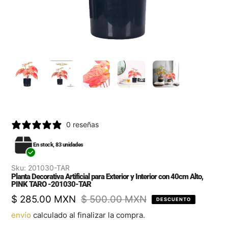
0 reseñas
En stock, 83 unidades
Sku:
201030-TAR
Planta Decorativa Artificial para Exterior y Interior con 40cm Alto,
PINK TARO -201030-TAR
Precio
$ 285.00 MXN
Precio
$ 500.00 MXN
DESCUENTO
de
regular
envío
calculado al finalizar la compra.
venta