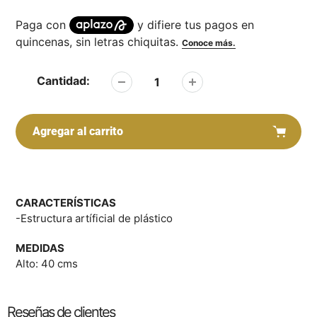
Cantidad:
Agregar al carrito
Agregar
producto
a
CARACTERÍSTICAS
su
-Estructura artíficial de plástico
carrito
MEDIDAS
Alto: 40 cms
Reseñas de clientes