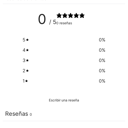
0
/ 5
0 reseñas
5
0
%
4
0
%
3
0
%
2
0
%
1
0
%
Escribir una reseña
Reseñas
0