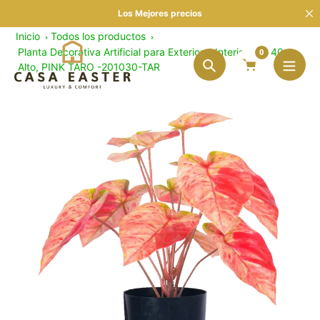
saltar
Los Mejores precios
al
Inicio
Todos los productos
contenido
Planta Decorativa Artificial para Exterior y Interior con 40cm
0
Alto, PINK TARO -201030-TAR
Búsqueda