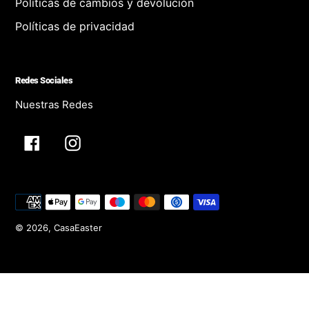
Políticas de cambios y devolución
Políticas de privacidad
Redes Sociales
Nuestras Redes
Facebook
Instagram
Métodos
de
pago
© 2026,
CasaEaster