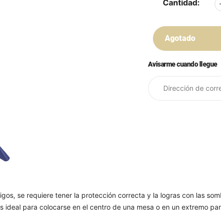
Cantidad:
Agotado
Avisarme cuando llegue
Agregar
producto
a
su
carrito
migos, se requiere tener la protección correcta y la logras con las
, es ideal para colocarse en el centro de una mesa o en un extremo p