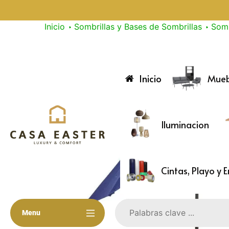
saltar
al
Inicio
Sombrillas y Bases de Sombrillas
Somb
contenido
Tienda
Catalogo
Sucursales
Contacto
Inicio
Mueb
Iluminacion
Cintas, Playo y 
Menu