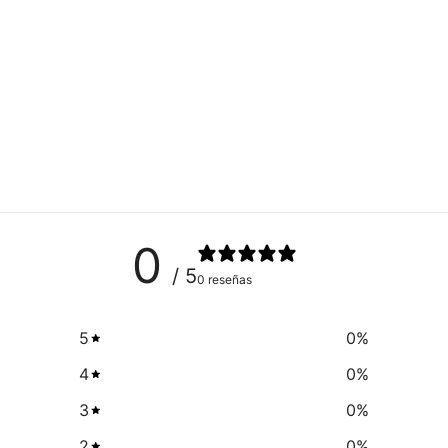
0
/ 5
0 reseñas
5
0
%
4
0
%
3
0
%
2
0
%