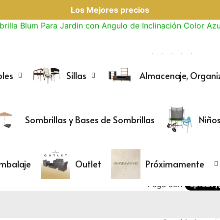
Los Mejores precios
rilla Blum Para Jardin con Angulo de Inclinación Color Azu
0 res
les
Sillas
Almacenaje, Organi
Agotado
Sku:
S-Azul
Sombrilla Blum
Sombrillas y Bases de Sombrillas
Niño
Inclinación Co
Precio
$ 795.00 MXN
Precio
de
regular
envío
calculado al fi
Embalaje
Outlet
Próximamente
venta