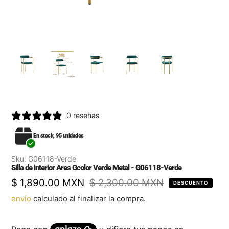
0 reseñas
En stock, 95 unidades
Sku:
G06118-Verde
Silla de interior Ares Gcolor Verde Metal - G06118-Verde
Precio
$ 1,890.00 MXN
Precio
$ 2,300.00 MXN
DESCUENTO
de
regular
envío
calculado al finalizar la compra.
venta