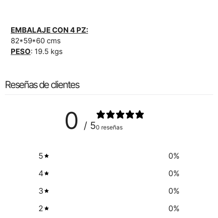
EMBALAJE CON 4 PZ:
82*59*60 cms
PESO
: 19.5 kgs
Reseñas de clientes
0
/ 5
0 reseñas
5
0
%
4
0
%
3
0
%
2
0
%