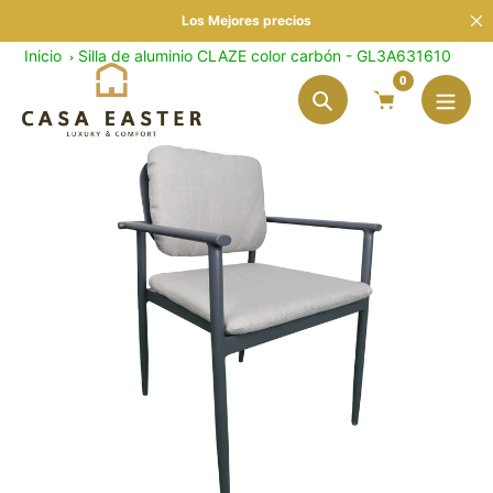
saltar
Los Mejores precios
al
Inicio
Silla de aluminio CLAZE color carbón - GL3A631610
contenido
0
Búsqueda