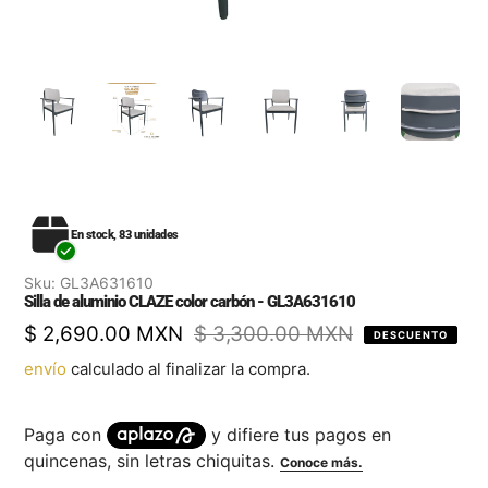
En stock, 83 unidades
Sku:
GL3A631610
Silla de aluminio CLAZE color carbón - GL3A631610
Precio
$ 2,690.00 MXN
Precio
$ 3,300.00 MXN
DESCUENTO
de
regular
envío
calculado al finalizar la compra.
venta