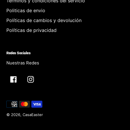
Términos y condiciones del servicio
Politicas de envio
Políticas de cambios y devolución
Políticas de privacidad
Redes Sociales
Nuestras Redes
Facebook
Instagram
Métodos
de
pago
© 2026,
CasaEaster