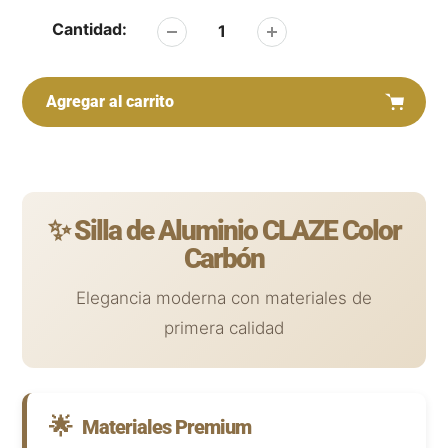
Cantidad:
Agregar al carrito
Agregar
producto
a
su
✨ Silla de Aluminio CLAZE Color
carrito
Carbón
Elegancia moderna con materiales de
primera calidad
🌟
Materiales Premium